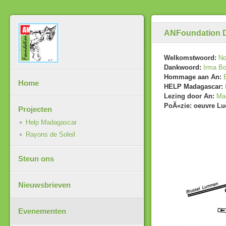
ANFoundation D
Welkomstwoord:
No
Dankwoord:
Irma Bo
Hommage aan An:
Home
HELP Madagascar:
Lezing door An:
Ma
PoÃ«zie: oeuvre L
Projecten
Help Madagascar
Rayons de Soleil
Steun ons
Nieuwsbrieven
Evenementen