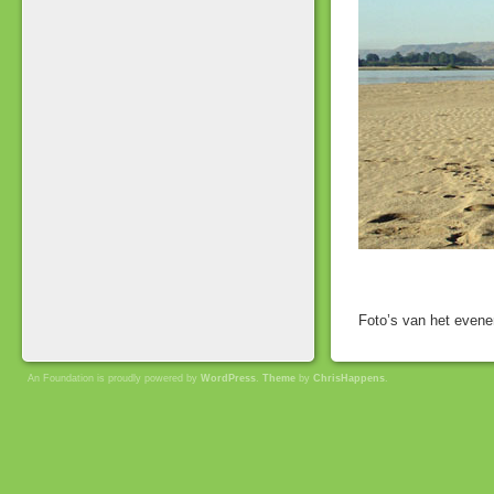
Foto’s van het even
An Foundation is proudly powered by
WordPress
.
Theme
by
ChrisHappens
.